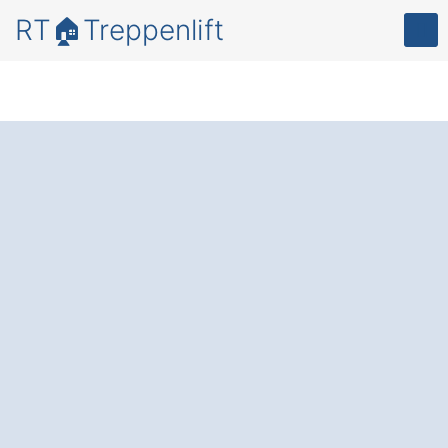
RT🏠Treppenlift
Bewegungsfreiheit
und Lebensqualität
in Ihrem Zuhause –
mit einem
zuverlässigen