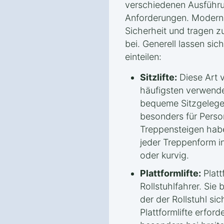
verschiedenen Ausführu
Anforderungen. Moderne
Sicherheit und tragen z
bei. Generell lassen sich
einteilen:
Sitzlifte:
Diese Art v
häufigsten verwendet
bequeme Sitzgelege
besonders für Perso
Treppensteigen habe
jeder Treppenform in
oder kurvig.
Plattformlifte:
Plattf
Rollstuhlfahrer. Sie 
der der Rollstuhl sic
Plattformlifte erfor