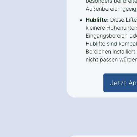
besonders bei breit
Außenbereich geeig
Hublifte:
Diese Lifte
kleinere Höhenunters
Eingangsbereich ode
Hublifte sind kompa
Bereichen installier
nicht passen würden
Jetzt An