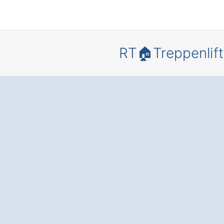
RT🏠Treppenlift
Bewegungs
heit und
Lebensqua
in Ihrem
Zuhause – 
einem