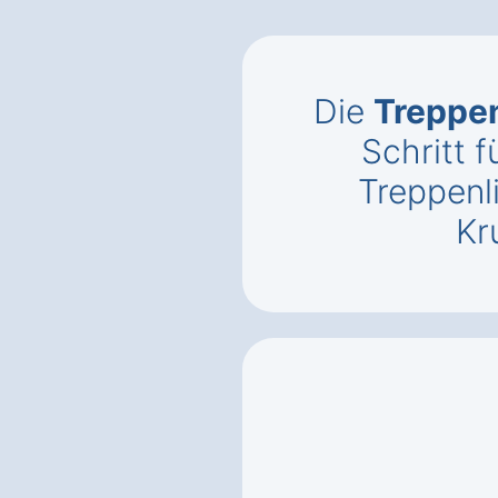
Die
Treppen
Schritt f
Treppenli
Kr