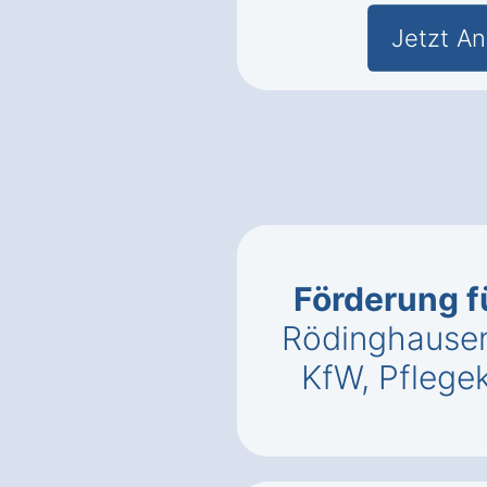
Jetzt An
Förderung f
Rödinghause
KfW, Pflege