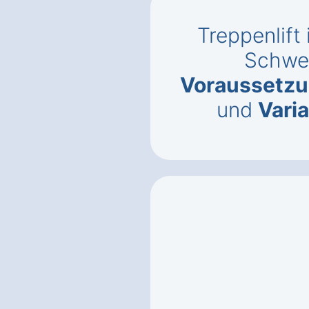
Treppenlift
Schwe
Voraussetzun
und
Vari