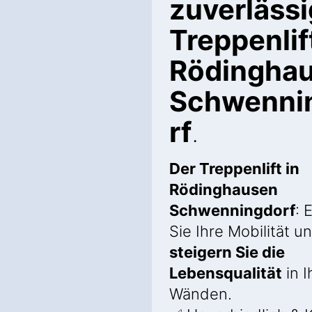
zuverläss
Treppenlif
Rödingha
Schwenni
rf
.
Der Treppenlift in
Rödinghausen
Schwenningdorf
: 
Sie Ihre Mobilität u
steigern Sie die
Lebensqualität
in I
Wänden.