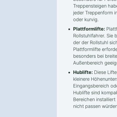
Treppensteigen habe
jeder Treppenform in
oder kurvig.
Plattformlifte:
Plattf
Rollstuhlfahrer. Sie 
der der Rollstuhl sic
Plattformlifte erfor
besonders bei breit
Außenbereich geeig
Hublifte:
Diese Lifte
kleinere Höhenunters
Eingangsbereich ode
Hublifte sind kompa
Bereichen installier
nicht passen würden