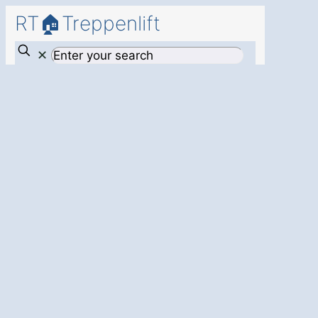
RT🏠Treppenlift
✕
Bewegungsfreiheit
und
Lebensqualität
in Ihrem Zuhause
– mit einem