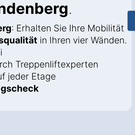
Lindenberg
.
erg
: Erhalten Sie Ihre Mobilität
squalität
in Ihren vier Wänden.
i
ch Treppenliftexperten
f jeder Etage
ngscheck