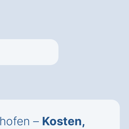
shofen –
Kosten,