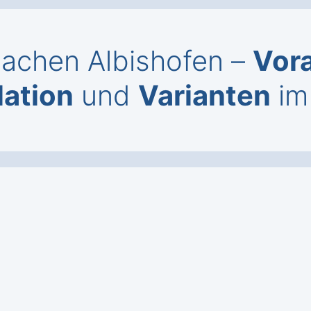
 Lachen Albishofen –
Vor
lation
und
Varianten
im 