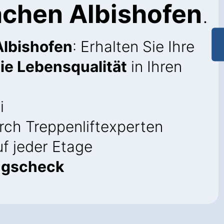
Lachen Albishofen
.
Albishofen
: Erhalten Sie Ihre
die Lebensqualität
in Ihren
i
ch Treppenliftexperten
f jeder Etage
ngscheck