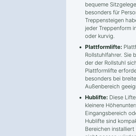
bequeme Sitzgelege
besonders für Perso
Treppensteigen habe
jeder Treppenform in
oder kurvig.
Plattformlifte:
Plattf
Rollstuhlfahrer. Sie 
der der Rollstuhl sic
Plattformlifte erfor
besonders bei breit
Außenbereich geeig
Hublifte:
Diese Lifte
kleinere Höhenunters
Eingangsbereich ode
Hublifte sind kompa
Bereichen installier