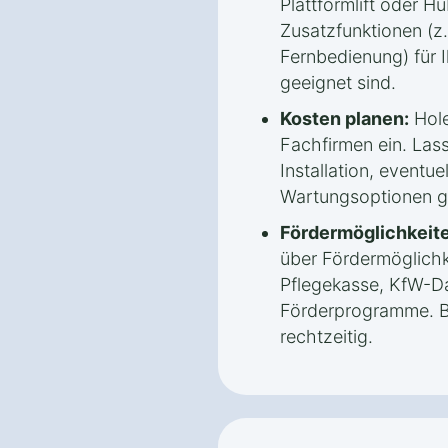
Plattformlift oder Hu
Zusatzfunktionen (z.
Fernbedienung) für 
geeignet sind.
Kosten planen:
Hole
Fachfirmen ein. Lass
Installation, eventue
Wartungsoptionen g
Fördermöglichkeite
über Fördermöglichk
Pflegekasse, KfW-Da
Förderprogramme. B
rechtzeitig.