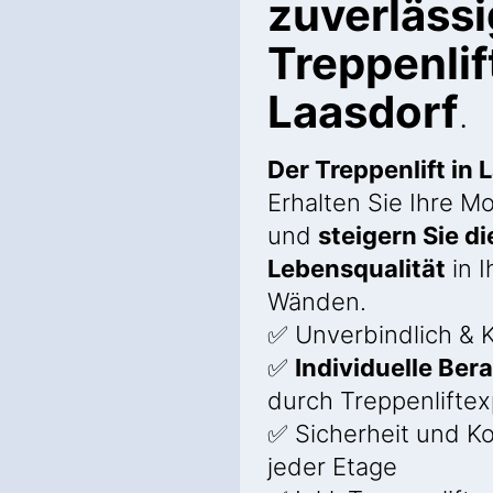
zuverläss
Treppenlif
Laasdorf
.
Der Treppenlift in 
Erhalten Sie Ihre Mo
und
steigern Sie di
Lebensqualität
in I
Wänden.
✅ Unverbindlich & K
✅
Individuelle Ber
durch Treppenlifte
✅ Sicherheit und K
jeder Etage