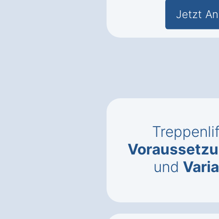
Jetzt An
Treppenlif
Voraussetzun
und
Vari