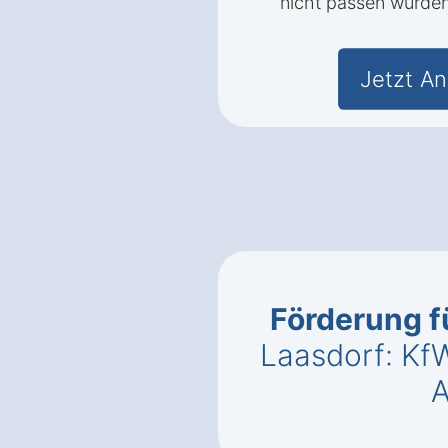
nicht passen würden
Jetzt An
Förderung f
Laasdorf: Kf
A