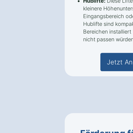
Hublifte:
Diese Lifte
kleinere Höhenunters
Eingangsbereich ode
Hublifte sind kompa
Bereichen installier
nicht passen würden
Jetzt An