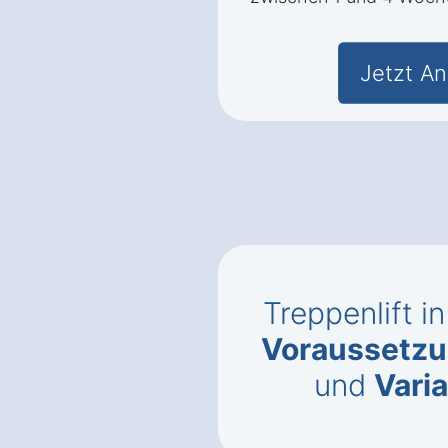
Jetzt An
Treppenlift i
Voraussetzun
und
Vari