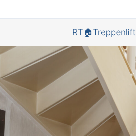
RT🏠Treppenlift
Bewegungs
heit und
Lebensqua
in Ihrem
Zuhause – 
einem