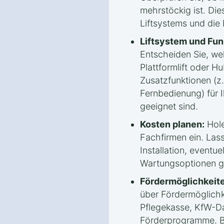
mehrstöckig ist. Die
Liftsystems und die
Liftsystem und Fun
Entscheiden Sie, welc
Plattformlift oder Hu
Zusatzfunktionen (z.
Fernbedienung) für 
geeignet sind.
Kosten planen:
Hole
Fachfirmen ein. Lass
Installation, eventue
Wartungsoptionen g
Fördermöglichkeite
über Fördermöglichk
Pflegekasse, KfW-Da
Förderprogramme. B