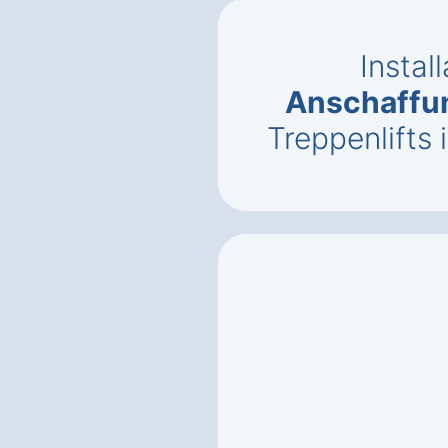
Instal
Anschaffu
Treppenlifts