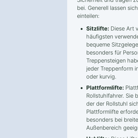
bei. Generell lassen sich
einteilen:
Sitzlifte:
Diese Art v
häufigsten verwendet
bequeme Sitzgelege
besonders für Perso
Treppensteigen habe
jeder Treppenform in
oder kurvig.
Plattformlifte:
Plattf
Rollstuhlfahrer. Sie 
der der Rollstuhl sic
Plattformlifte erfor
besonders bei breit
Außenbereich geeig