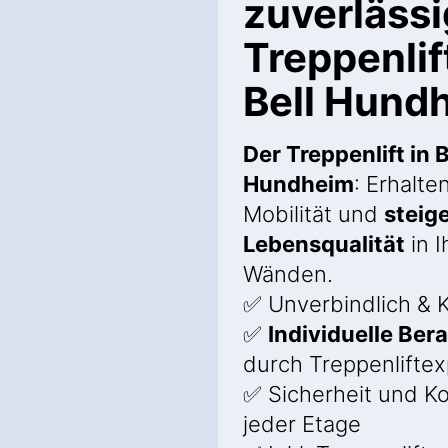
zuverläss
Treppenlif
Bell Hund
Der Treppenlift in B
Hundheim
: Erhalte
Mobilität und
steige
Lebensqualität
in I
Wänden.
✅ Unverbindlich & K
✅
Individuelle Ber
durch Treppenlifte
✅ Sicherheit und K
jeder Etage