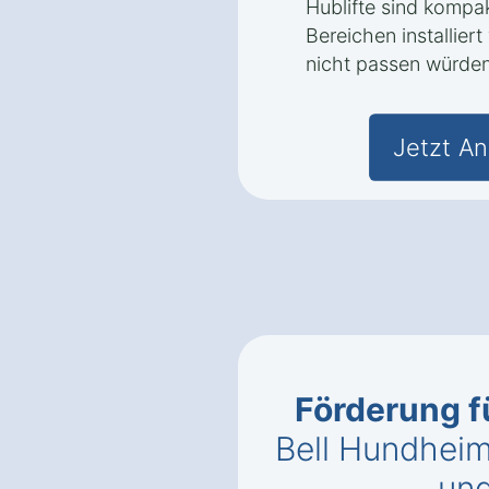
Hublifte sind kompa
Bereichen installier
nicht passen würden
Jetzt An
Förderung f
Bell Hundheim
un