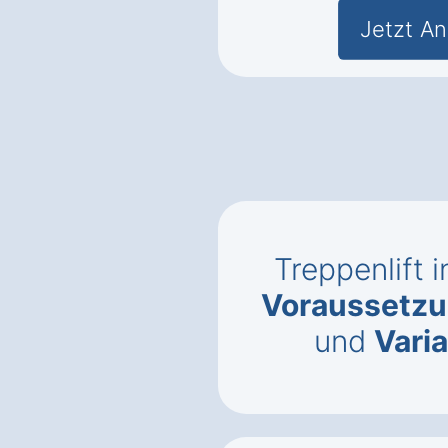
Jetzt An
Treppenlift 
Voraussetzun
und
Vari