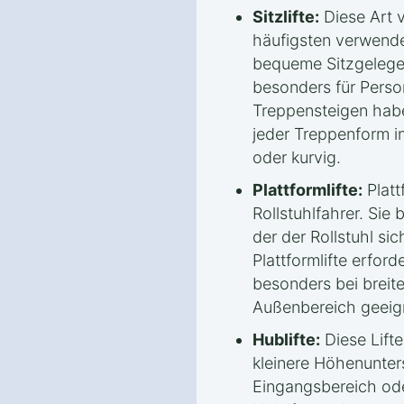
Sitzlifte:
Diese Art v
häufigsten verwendet
bequeme Sitzgelege
besonders für Perso
Treppensteigen habe
jeder Treppenform in
oder kurvig.
Plattformlifte:
Plattf
Rollstuhlfahrer. Sie 
der der Rollstuhl sic
Plattformlifte erfor
besonders bei breit
Außenbereich geeig
Hublifte:
Diese Lifte
kleinere Höhenunters
Eingangsbereich ode