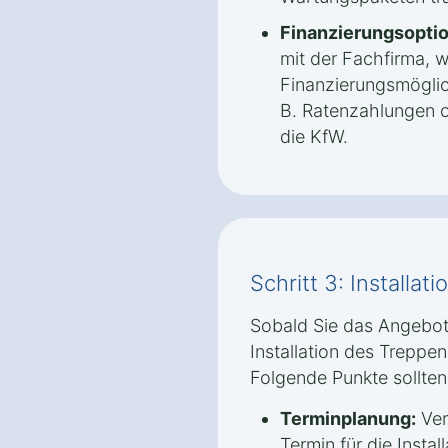
Finanzierungsopti
mit der Fachfirma, 
Finanzierungsmöglic
B. Ratenzahlungen o
die KfW.
Schritt 3: Installati
Sobald Sie das Angebo
Installation des Treppen
Folgende Punkte sollte
Terminplanung:
Ver
Termin für die Install