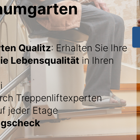
Baumgarten
ten Qualitz
: Erhalten Sie Ihre
die Lebensqualität
in Ihren
i
ch Treppenliftexperten
f jeder Etage
ngscheck