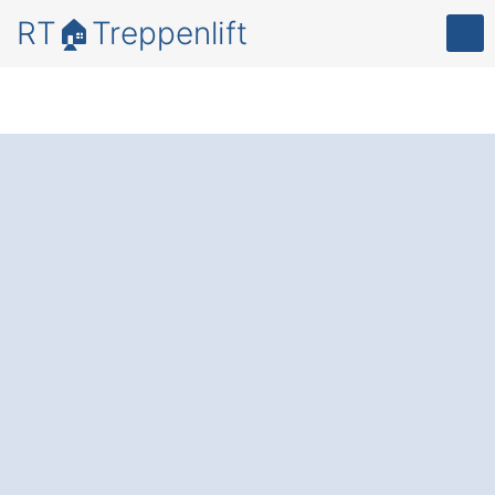
RT🏠Treppenlift
Bewegungsfreiheit
und Lebensqualität
in Ihrem Zuhause –
mit einem
zuverlässigen