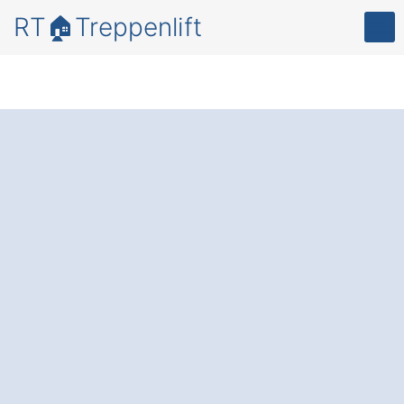
RT🏠Treppenlift
Bewegungsfreiheit
und Lebensqualität
in Ihrem Zuhause –
mit einem
zuverlässigen