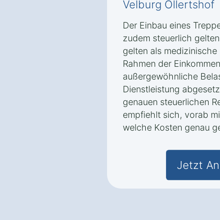
Velburg Ollertshof
Der Einbau eines Treppen
zudem steuerlich gelte
gelten als medizinische 
Rahmen der Einkommens
außergewöhnliche Bela
Dienstleistung abgesetz
genauen steuerlichen R
empfiehlt sich, vorab mi
welche Kosten genau g
Jetzt An