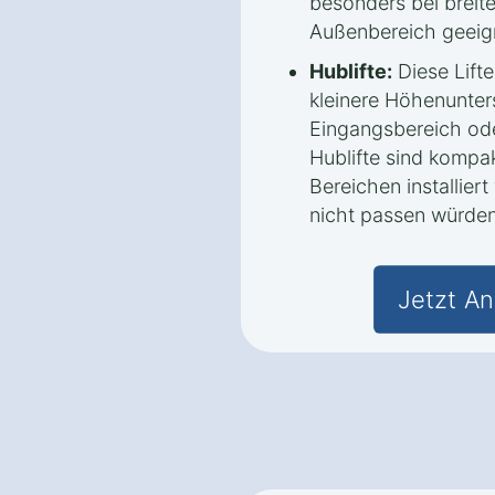
besonders bei breit
Außenbereich geeig
Hublifte:
Diese Lifte
kleinere Höhenunters
Eingangsbereich ode
Hublifte sind kompa
Bereichen installier
nicht passen würden
Jetzt An