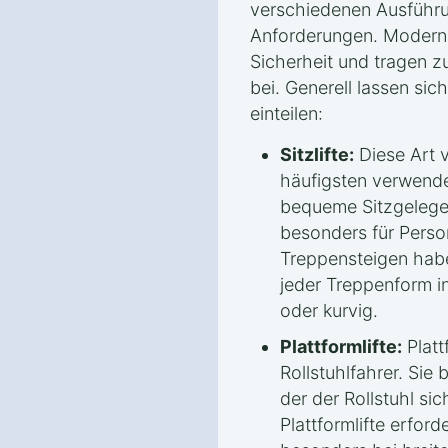
verschiedenen Ausführu
Anforderungen. Moderne
Sicherheit und tragen z
bei. Generell lassen sich
einteilen:
Sitzlifte:
Diese Art v
häufigsten verwendet
bequeme Sitzgelege
besonders für Perso
Treppensteigen habe
jeder Treppenform in
oder kurvig.
Plattformlifte:
Plattf
Rollstuhlfahrer. Sie 
der der Rollstuhl sic
Plattformlifte erfor