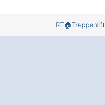
RT🏠Treppenlift
Bewegungs
heit und
Lebensqua
in Ihrem
Zuhause – 
einem