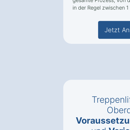
gesamte Prozess, von der
in der Regel zwischen 
Jetzt An
Treppenli
Oberd
Voraussetzun