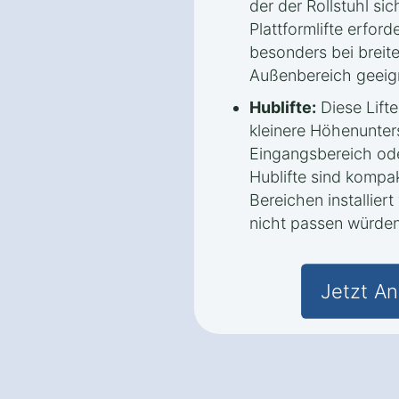
der der Rollstuhl sic
Plattformlifte erfor
besonders bei breit
Außenbereich geeig
Hublifte:
Diese Lifte
kleinere Höhenunters
Eingangsbereich ode
Hublifte sind kompa
Bereichen installier
nicht passen würden
Jetzt An