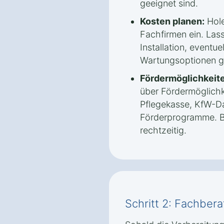
geeignet sind.
Kosten planen:
Hole
Fachfirmen ein. Lass
Installation, eventue
Wartungsoptionen g
Fördermöglichkeite
über Fördermöglichk
Pflegekasse, KfW-Da
Förderprogramme. B
rechtzeitig.
Schritt 2: Fachber