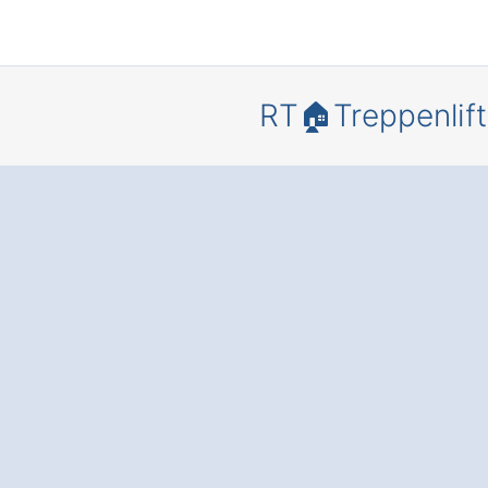
RT🏠Treppenlift
Bewegungs
heit und
Lebensqua
in Ihrem
Zuhause – 
einem