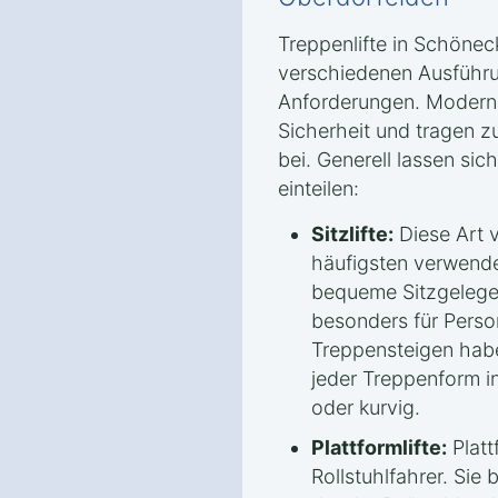
Treppenlifte in Schönec
verschiedenen Ausführu
Anforderungen. Moderne
Sicherheit und tragen z
bei. Generell lassen sich
einteilen:
Sitzlifte:
Diese Art v
häufigsten verwendet
bequeme Sitzgelege
besonders für Perso
Treppensteigen habe
jeder Treppenform in
oder kurvig.
Plattformlifte:
Plattf
Rollstuhlfahrer. Sie 