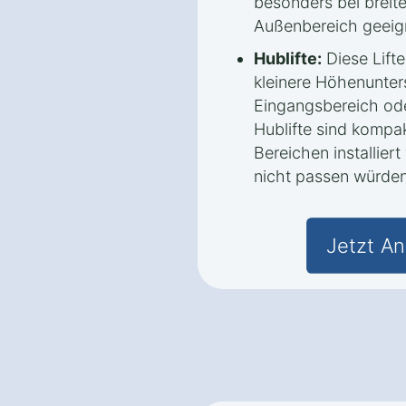
besonders bei breit
Außenbereich geeig
Hublifte:
Diese Lifte
kleinere Höhenunters
Eingangsbereich ode
Hublifte sind kompa
Bereichen installier
nicht passen würden
Jetzt An