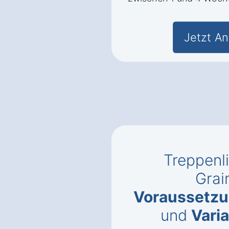
Jetzt An
Treppenli
Grai
Voraussetzun
und
Vari