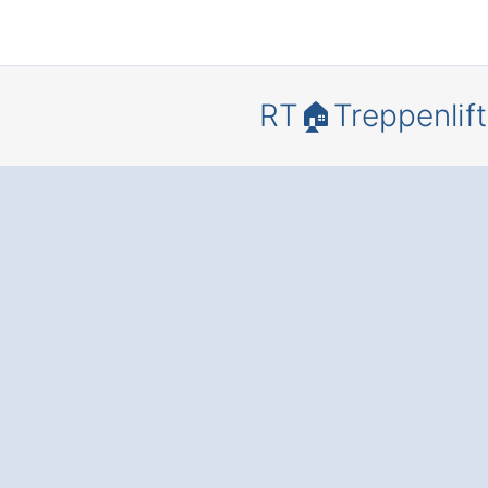
RT🏠Treppenlift
Bewegungs
heit und
Lebensqua
in Ihrem
Zuhause – 
einem