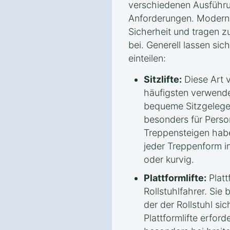
verschiedenen Ausführu
Anforderungen. Moderne
Sicherheit und tragen z
bei. Generell lassen sich
einteilen:
Sitzlifte:
Diese Art v
häufigsten verwendet
bequeme Sitzgelege
besonders für Perso
Treppensteigen habe
jeder Treppenform in
oder kurvig.
Plattformlifte:
Plattf
Rollstuhlfahrer. Sie 
der der Rollstuhl sic
Plattformlifte erfor