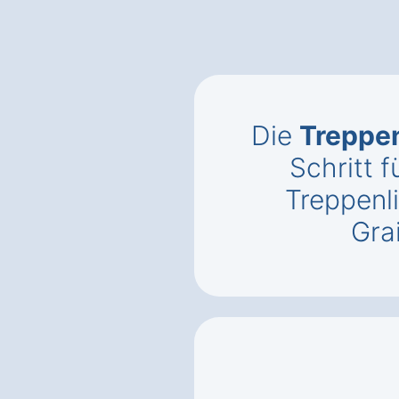
Die
Treppen
Schritt f
Treppenli
Gra