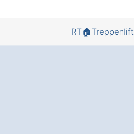
RT🏠Treppenlift
Bewegungs
heit und
Lebensqua
in Ihrem
Zuhause – 
einem