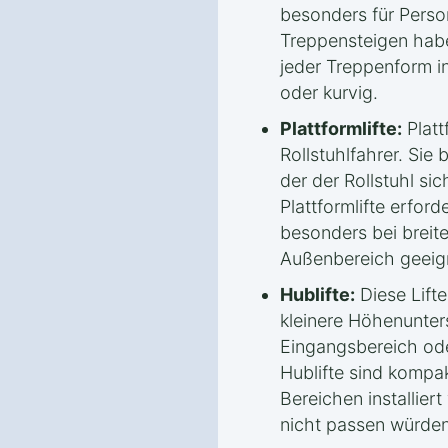
besonders für Perso
Treppensteigen habe
jeder Treppenform in
oder kurvig.
Plattformlifte:
Plattf
Rollstuhlfahrer. Sie 
der der Rollstuhl sic
Plattformlifte erfor
besonders bei breit
Außenbereich geeig
Hublifte:
Diese Lifte
kleinere Höhenunters
Eingangsbereich ode
Hublifte sind kompa
Bereichen installier
nicht passen würden