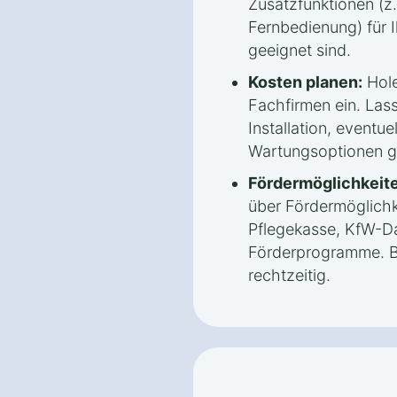
Zusatzfunktionen (z.
Fernbedienung) für 
geeignet sind.
Kosten planen:
Hole
Fachfirmen ein. Lass
Installation, eventue
Wartungsoptionen g
Fördermöglichkeite
über Fördermöglichk
Pflegekasse, KfW-Da
Förderprogramme. B
rechtzeitig.