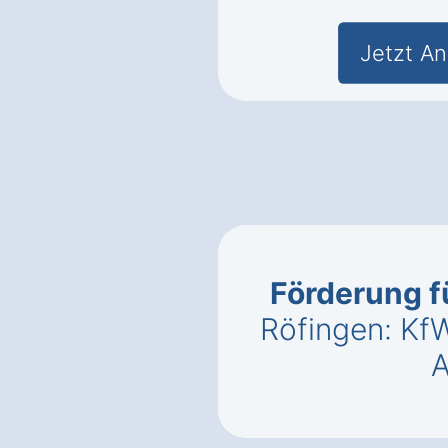
Jetzt An
Förderung f
Röfingen: Kf
A