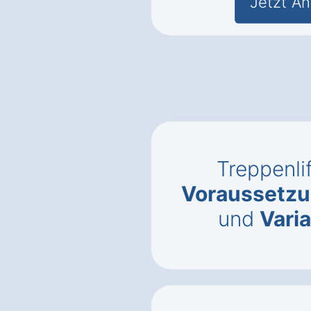
Jetzt An
Treppenlif
Voraussetzun
und
Vari