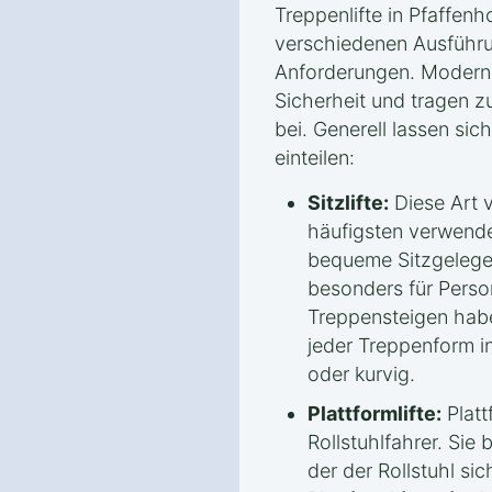
Treppenlifte in Pfaffenh
verschiedenen Ausführu
Anforderungen. Moderne
Sicherheit und tragen z
bei. Generell lassen sich
einteilen:
Sitzlifte:
Diese Art v
häufigsten verwendet
bequeme Sitzgelege
besonders für Perso
Treppensteigen habe
jeder Treppenform in
oder kurvig.
Plattformlifte:
Plattf
Rollstuhlfahrer. Sie 
der der Rollstuhl sic