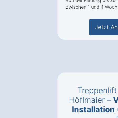
von der Planung bis zur I
zwischen 1 und 4 Woch
Jetzt An
Treppenlift
Höflmaier –
V
Installation