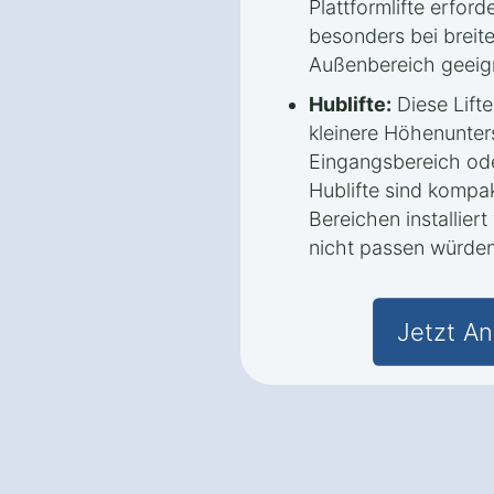
Plattformlifte erfor
besonders bei breit
Außenbereich geeig
Hublifte:
Diese Lifte
kleinere Höhenunters
Eingangsbereich ode
Hublifte sind kompa
Bereichen installier
nicht passen würden
Jetzt An