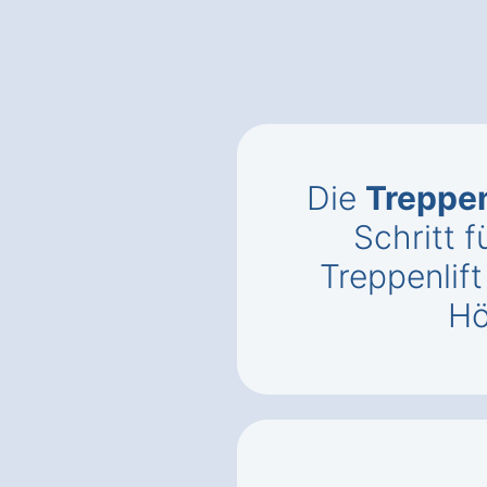
Die
Treppen
Schritt f
Treppenlift
Hö