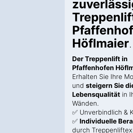
zuverläss
Treppenlif
Pfaffenho
Höflmaier
.
Der Treppenlift in
Pfaffenhofen Höfl
Erhalten Sie Ihre Mo
und
steigern Sie di
Lebensqualität
in I
Wänden.
✅ Unverbindlich & K
✅
Individuelle Ber
durch Treppenlifte