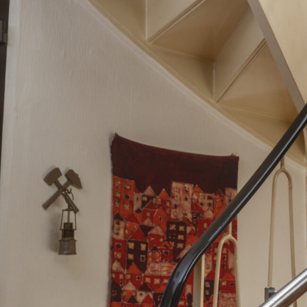
Treppenlift in
Obersontheim
Herlebach
.
Der Treppenlift in Obersontheim
Herlebach
: Erhalten Sie Ihre Mobilität
und
steigern Sie die Lebensqualität
in
Ihren vier Wänden.
✅ Unverbindlich & Kostenfrei
✅
Individuelle Beratung
durch
Treppenliftexperten
✅ Sicherheit und Komfort auf jeder
Etage
✅ Inkl. Treppenlift-
Förderungscheck