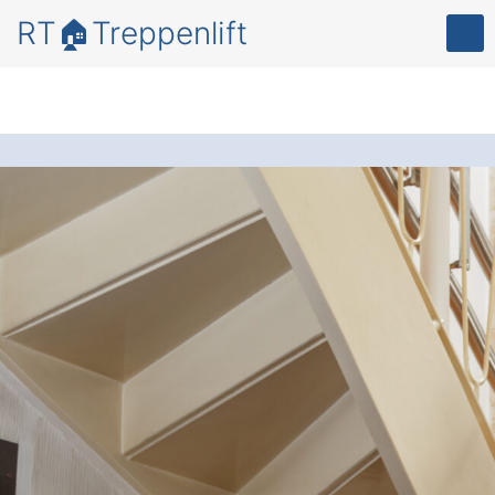
RT🏠Treppenlift
Bewegungsfreiheit
und Lebensqualität
in Ihrem Zuhause –
mit einem
zuverlässigen