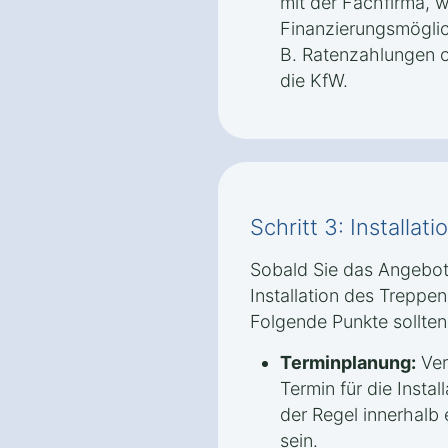
mit der Fachfirma, 
Finanzierungsmöglic
B. Ratenzahlungen o
die KfW.
Schritt 3: Installati
Sobald Sie das Angebo
Installation des Treppen
Folgende Punkte sollte
Terminplanung:
Ver
Termin für die Install
der Regel innerhalb
sein.