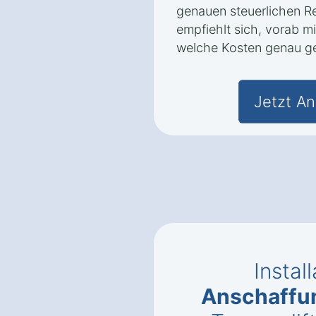
genauen steuerlichen R
empfiehlt sich, vorab mi
welche Kosten genau g
Jetzt An
Instal
Anschaffu