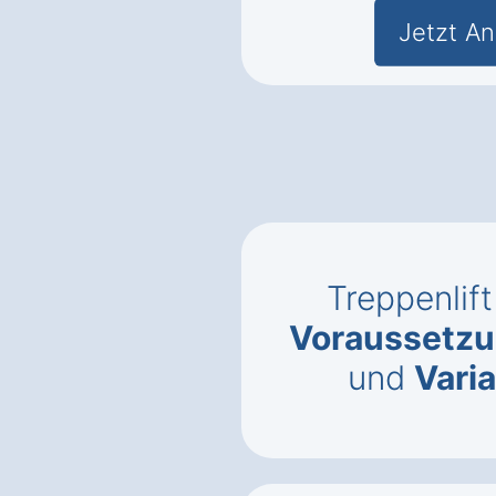
Jetzt An
Treppenlift
Voraussetzun
und
Vari