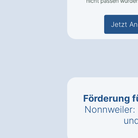
nicht passen würden
Jetzt An
Förderung f
Nonnweiler:
un