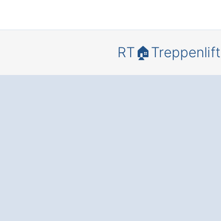
RT🏠Treppenlift
Bewegungs
heit und
Lebensqua
in Ihrem
Zuhause – 
einem