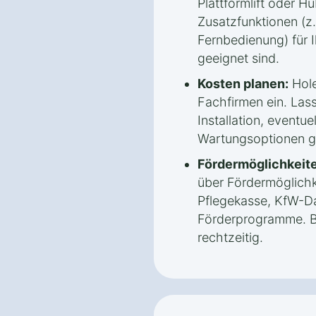
Plattformlift oder Hu
Zusatzfunktionen (z.
Fernbedienung) für 
geeignet sind.
Kosten planen:
Hole
Fachfirmen ein. Lass
Installation, eventue
Wartungsoptionen g
Fördermöglichkeite
über Fördermöglichk
Pflegekasse, KfW-Da
Förderprogramme. B
rechtzeitig.