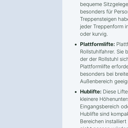
bequeme Sitzgelege
besonders für Perso
Treppensteigen habe
jeder Treppenform in
oder kurvig.
Plattformlifte:
Plattf
Rollstuhlfahrer. Sie 
der der Rollstuhl sic
Plattformlifte erfor
besonders bei breit
Außenbereich geeig
Hublifte:
Diese Lifte
kleinere Höhenunters
Eingangsbereich ode
Hublifte sind kompa
Bereichen installier