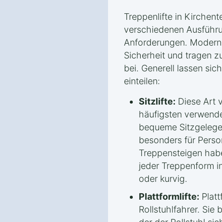
Treppenlifte in Kirchentel
verschiedenen Ausführu
Anforderungen. Moderne
Sicherheit und tragen z
bei. Generell lassen sich
einteilen:
Sitzlifte:
Diese Art v
häufigsten verwendet
bequeme Sitzgelege
besonders für Perso
Treppensteigen habe
jeder Treppenform in
oder kurvig.
Plattformlifte:
Plattf
Rollstuhlfahrer. Sie 