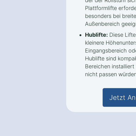
der der Rollstuhl sic
Plattformlifte erfor
besonders bei breit
Außenbereich geeig
Hublifte:
Diese Lifte
kleinere Höhenunters
Eingangsbereich ode
Hublifte sind kompa
Bereichen installier
nicht passen würden
Jetzt An