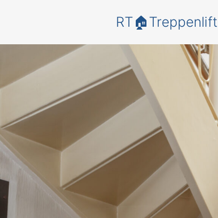
RT🏠Treppenlift
Bewegungs
heit und
Lebensqua
in Ihrem
Zuhause – 
einem