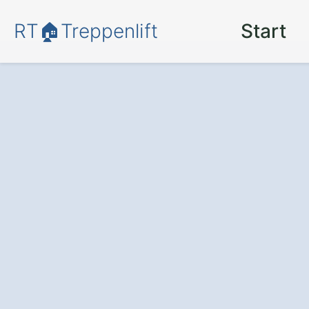
RT🏠Treppenlift
Start
Bewegungsfreih
Lebensqualität
– mit einem
zuve