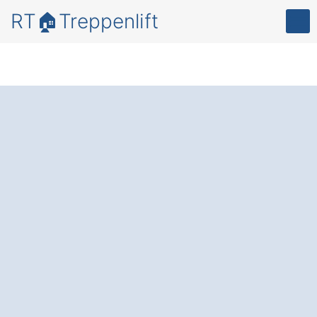
RT🏠Treppenlift
Bewegungsfreiheit
und Lebensqualität
in Ihrem Zuhause –
mit einem
zuverlässigen