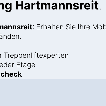
ing Hartmannsreit
.
tmannsreit
: Erhalten Sie Ihre Mob
Wänden.
 Treppenliftexperten
jeder Etage
scheck