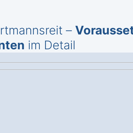
artmannsreit –
Vorausse
nten
im Detail